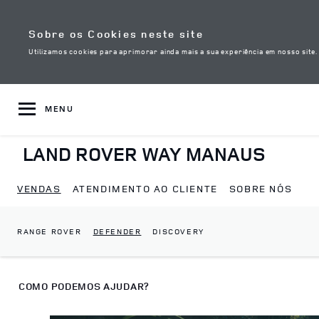
Skip to content
Sobre os Cookies neste site
Utilizamos cookies para aprimorar ainda mais a sua experiência em nosso site
MENU
LAND ROVER WAY MANAUS
VENDAS
ATENDIMENTO AO CLIENTE
SOBRE NÓS
RANGE ROVER
DEFENDER
DISCOVERY
Return to Nav
COMO PODEMOS AJUDAR?