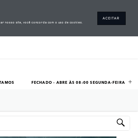
ACEITAR
ar nosso site, você concorda com o uso de cookies.
STAMOS
FECHADO - ABRE ÀS 
08:00
SEGUNDA-FEIRA
INK OPENS IN NEW TAB
Submit