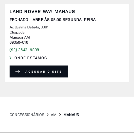
LAND ROVER WAY MANAUS
FECHADO - ABRE ÀS
08:00
SEGUNDA-FEIRA
Av. Djalma Batista, 3301
Chapada
Manaus
AM
69050-010
(92) 3643-9898
ONDE ESTAMOS
LINK OPENS IN NEW TAB
ACESSAR O SITE
CONCESSIONÁRIOS
AM
MANAUS