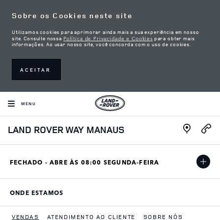
Skip to content
Sobre os Cookies neste site
Utilizamos cookies para aprimorar ainda mais a sua experiência em nosso
Política de Privacidade e Cookies
site. Consulte nossa
para obter mais
informações. Ao usar nosso site, você concorda com o uso de cookies.
ACEITAR
MENU
Link Open
LAND ROVER WAY MANAUS
FECHADO - ABRE ÀS
08:00
SEGUNDA-FEIRA
ONDE ESTAMOS
LINK OPENS IN NEW TAB
VENDAS
ATENDIMENTO AO CLIENTE
SOBRE NÓS