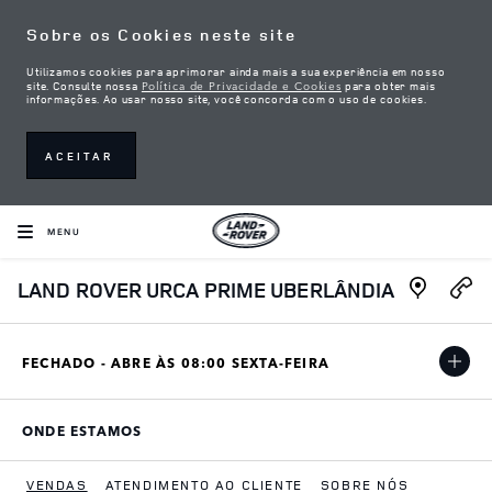
Skip to content
Sobre os Cookies neste site
Utilizamos cookies para aprimorar ainda mais a sua experiência em nosso
Política de Privacidade e Cookies
site. Consulte nossa
para obter mais
informações. Ao usar nosso site, você concorda com o uso de cookies.
ACEITAR
MENU
Link Open
LAND ROVER URCA PRIME UBERLÂNDIA
FECHADO - ABRE ÀS
08:00
SEXTA-FEIRA
ONDE ESTAMOS
LINK OPENS IN NEW TAB
VENDAS
ATENDIMENTO AO CLIENTE
SOBRE NÓS