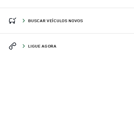
BUSCAR VEÍCULOS NOVOS
LIGUE AGORA
ONDE ESTAMOS
CONCESSIONÁRIOS
MG
UBERLÂNDIA
AV, DOS VINHEDOS, 300
DEFENDER