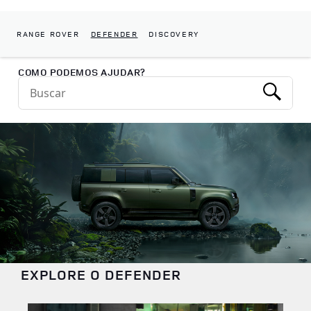
RANGE ROVER
DEFENDER
DISCOVERY
Return to Nav
COMO PODEMOS AJUDAR?
Conduct a search
Submit
EXPLORE O DEFENDER