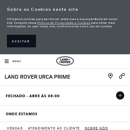
Skip to content
Sobre os Cookies neste site
Utilizamos cookies para aprimorar ainda mais a sua experiência em nosso
Política de Privacidade e Cookies
site. Consulte nossa
para obter mais
informações. Ao usar nosso site, você concorda com o uso de cookies.
ACEITAR
MENU
Link Open
LAND ROVER URCA PRIME
FECHADO - ABRE ÀS
08:00
ONDE ESTAMOS
LINK OPENS IN NEW TAB
VENDAS
ATENDIMENTO AO CLIENTE
SOBRE NÓS