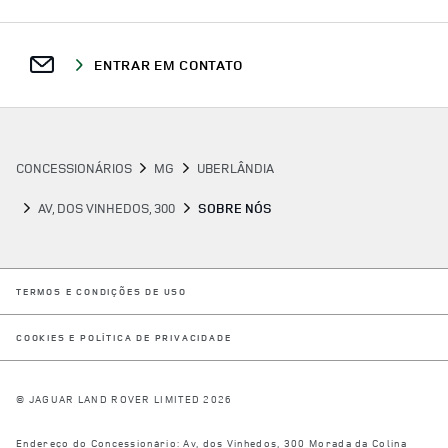
ENTRAR EM CONTATO
CONCESSIONÁRIOS
MG
UBERLÂNDIA
AV, DOS VINHEDOS, 300
SOBRE NÓS
LINK OPENS IN NEW TAB
TERMOS E CONDIÇÕES DE USO
LINK OPENS IN NEW TAB
COOKIES E POLÍTICA DE PRIVACIDADE
© JAGUAR LAND ROVER LIMITED 2026
Endereço do Concessionário:
Av, dos Vinhedos, 300
Morada da Colina