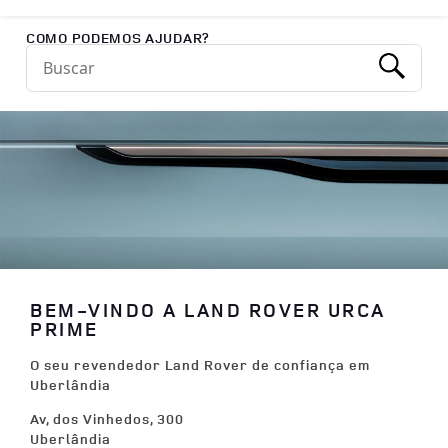
Return to Nav
COMO PODEMOS AJUDAR?
Conduct a search
Submit
BEM-VINDO A LAND ROVER URCA
PRIME
O seu revendedor Land Rover de confiança em
Uberlândia
Av, dos Vinhedos, 300
Uberlândia