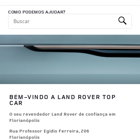
Return to Nav
COMO PODEMOS AJUDAR?
Conduct a search
Submit
BEM-VINDO A LAND ROVER TOP
CAR
O seu revendedor Land Rover de confiança em
Florianópolis
Rua Professor Egidio Ferreira, 206
Florianópolis