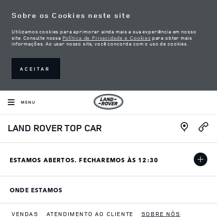
Skip to content
Sobre os Cookies neste site
Utilizamos cookies para aprimorar ainda mais a sua experiência em nosso
Política de Privacidade e Cookies
site. Consulte nossa
para obter mais
informações. Ao usar nosso site, você concorda com o uso de cookies.
ACEITAR
MENU
Link Open
LAND ROVER TOP CAR
ESTAMOS ABERTOS. FECHAREMOS ÀS
12:30
ONDE ESTAMOS
LINK OPENS IN NEW TAB
VENDAS
ATENDIMENTO AO CLIENTE
SOBRE NÓS