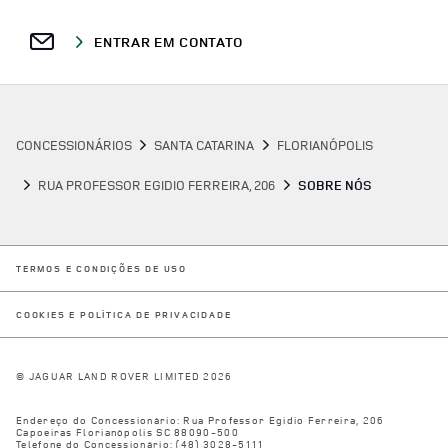
ENTRAR EM CONTATO
CONCESSIONÁRIOS
SANTA CATARINA
FLORIANÓPOLIS
RUA PROFESSOR EGIDIO FERREIRA, 206
SOBRE NÓS
LINK OPENS IN NEW TAB
TERMOS E CONDIÇÕES DE USO
LINK OPENS IN NEW TAB
COOKIES E POLÍTICA DE PRIVACIDADE
© JAGUAR LAND ROVER LIMITED 2026
Endereço do Concessionário:
Rua Professor Egidio Ferreira, 206
Capoeiras
Florianópolis
SC
88090-500
Telefone do Concessionário:
(48) 3028-5111