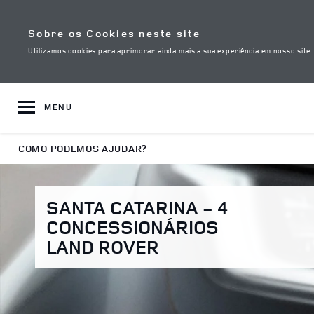
Skip to content
Sobre os Cookies neste site
Utilizamos cookies para aprimorar ainda mais a sua experiência em nosso site
MENU
Return to Nav
COMO PODEMOS AJUDAR?
SANTA CATARINA - 4
CONCESSIONÁRIOS
LAND ROVER