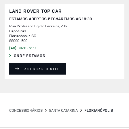
LAND ROVER TOP CAR
ESTAMOS ABERTOS. FECHAREMOS ÀS
18:30
Rua Professor Egidio Ferreira, 206
Capoeiras
Florianópolis
SC
88090-500
(48) 3028-5111
ONDE ESTAMOS
LINK OPENS IN NEW TAB
ACESSAR O SITE
CONCESSIONÁRIOS
SANTA CATARINA
FLORIANÓPOLIS