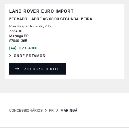
LAND ROVER EURO IMPORT
FECHADO - ABRE ÀS
08:00
SEGUNDA-FEIRA
Rua Gaspar Ricardo, 235
Zona 10
Maringá
PR
87040-365
(44) 3123-4900
ONDE ESTAMOS
LINK OPENS IN NEW TAB
ACESSAR O SITE
CONCESSIONÁRIOS
PR
MARINGÁ