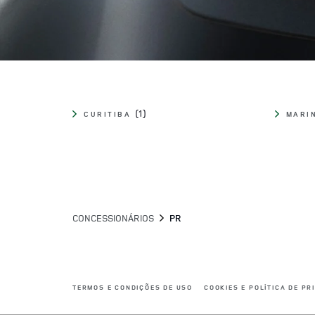
CURITIBA
MARI
CONCESSIONÁRIOS
PR
LINK OPENS IN NEW TAB
TERMOS E CONDIÇÕES DE USO
COOKIES E POLÍTICA DE PR