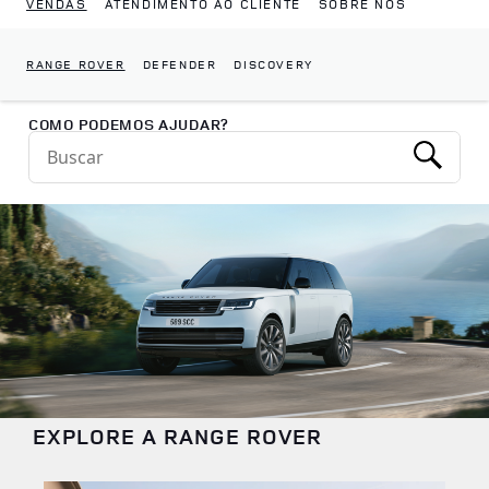
VENDAS
ATENDIMENTO AO CLIENTE
SOBRE NÓS
RANGE ROVER
DEFENDER
DISCOVERY
Return to Nav
COMO PODEMOS AJUDAR?
Conduct a search
Submit
EXPLORE A RANGE ROVER