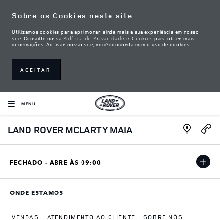
Skip to content
Sobre os Cookies neste site
Utilizamos cookies para aprimorar ainda mais a sua experiência em nosso
Política de Privacidade e Cookies
site. Consulte nossa
para obter mais
informações. Ao usar nosso site, você concorda com o uso de cookies.
ACEITAR
MENU
Link Open
LAND ROVER MCLARTY MAIA
FECHADO - ABRE ÀS
09:00
ONDE ESTAMOS
LINK OPENS IN NEW TAB
VENDAS
ATENDIMENTO AO CLIENTE
SOBRE NÓS