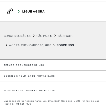
LIGUE AGORA
CONCESSIONÁRIOS
SÃO PAULO
SÃO PAULO
AV. DRA. RUTH CARDOSO, 7885
SOBRE NÓS
LINK OPENS IN NEW TAB
TERMOS E CONDIÇÕES DE USO
LINK OPENS IN NEW TAB
COOKIES E POLÍTICA DE PRIVACIDADE
© JAGUAR LAND ROVER LIMITED 2026
Endereço do Concessionário:
Av. Dra. Ruth Cardoso, 7885
Pinheiros
São
Paulo
SP
05425-070