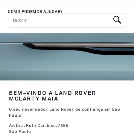
Return to Nav
COMO PODEMOS AJUDAR?
Conduct a search
Submit
BEM-VINDO A LAND ROVER
MCLARTY MAIA
O seu revendedor Land Rover de confiança em São
Paulo
Av. Dra. Ruth Cardoso, 7885
São Paulo