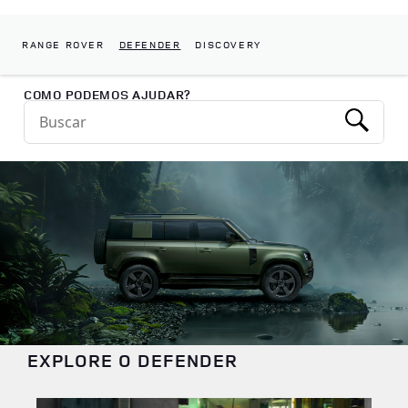
RANGE ROVER
DEFENDER
DISCOVERY
Return to Nav
COMO PODEMOS AJUDAR?
Conduct a search
Submit
EXPLORE O DEFENDER