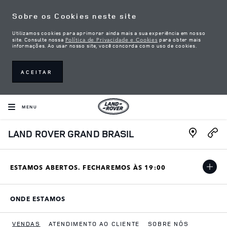
Skip to content
Sobre os Cookies neste site
Utilizamos cookies para aprimorar ainda mais a sua experiência em nosso
Política de Privacidade e Cookies
site. Consulte nossa
para obter mais
informações. Ao usar nosso site, você concorda com o uso de cookies.
ACEITAR
MENU
Link Open
LAND ROVER GRAND BRASIL
ESTAMOS ABERTOS. FECHAREMOS ÀS
19:00
ONDE ESTAMOS
LINK OPENS IN NEW TAB
VENDAS
ATENDIMENTO AO CLIENTE
SOBRE NÓS