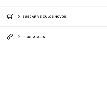
BUSCAR VEÍCULOS NOVOS
LIGUE AGORA
ONDE ESTAMOS
CONCESSIONÁRIOS
SÃO PAULO
BARUERI
ALAMEDA TOCANTINS, 855
DEFENDER