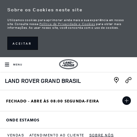
Skip to content
Sobre os Cookies neste site
Utilizamos cookies para aprimorar ainda mais a sua experiência em nosso
Política de Privacidade e Cookies
site. Consulte nossa
para obter mais
informações. Ao usar nosso site, você concorda com o uso de cookies.
ACEITAR
MENU
Link Open
LAND ROVER GRAND BRASIL
FECHADO - ABRE ÀS
08:00
SEGUNDA-FEIRA
ONDE ESTAMOS
LINK OPENS IN NEW TAB
VENDAS
ATENDIMENTO AO CLIENTE
SOBRE NÓS