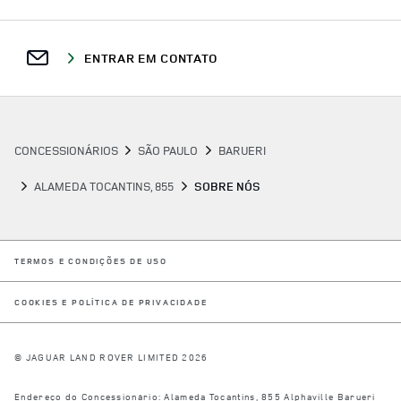
ENTRAR EM CONTATO
CONCESSIONÁRIOS
SÃO PAULO
BARUERI
ALAMEDA TOCANTINS, 855
SOBRE NÓS
LINK OPENS IN NEW TAB
TERMOS E CONDIÇÕES DE USO
LINK OPENS IN NEW TAB
COOKIES E POLÍTICA DE PRIVACIDADE
© JAGUAR LAND ROVER LIMITED 2026
Endereço do Concessionário:
Alameda Tocantins, 855
Alphaville
Barueri