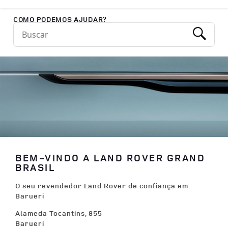
Return to Nav
COMO PODEMOS AJUDAR?
Conduct a search
Submit
BEM-VINDO A LAND ROVER GRAND
BRASIL
O seu revendedor Land Rover de confiança em
Barueri
Alameda Tocantins, 855
Barueri