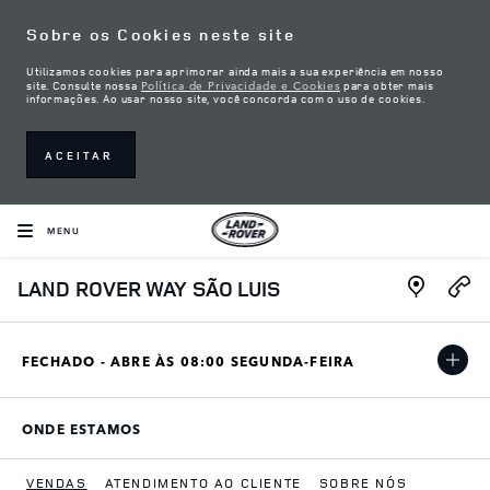
Skip to content
Sobre os Cookies neste site
Utilizamos cookies para aprimorar ainda mais a sua experiência em nosso
Política de Privacidade e Cookies
site. Consulte nossa
para obter mais
informações. Ao usar nosso site, você concorda com o uso de cookies.
ACEITAR
MENU
Link Open
LAND ROVER WAY SÃO LUIS
FECHADO - ABRE ÀS
08:00
SEGUNDA-FEIRA
ONDE ESTAMOS
LINK OPENS IN NEW TAB
VENDAS
ATENDIMENTO AO CLIENTE
SOBRE NÓS