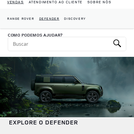
VENDAS
ATENDIMENTO AO CLIENTE
SOBRE NÓS
RANGE ROVER
DEFENDER
DISCOVERY
Return to Nav
COMO PODEMOS AJUDAR?
Conduct a search
Submit
EXPLORE O DEFENDER