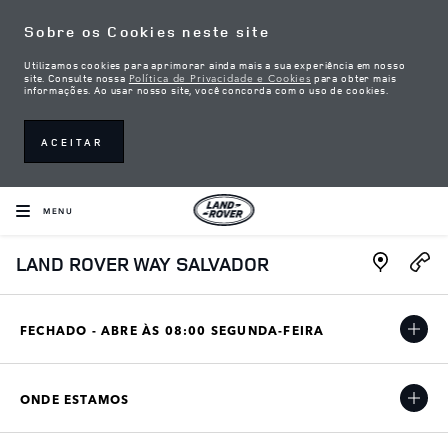
Skip to content
Sobre os Cookies neste site
Utilizamos cookies para aprimorar ainda mais a sua experiência em nosso
Política de Privacidade e Cookies
site. Consulte nossa
para obter mais
informações. Ao usar nosso site, você concorda com o uso de cookies.
ACEITAR
MENU
Link Open
LAND ROVER WAY SALVADOR
FECHADO - ABRE ÀS
08:00
SEGUNDA-FEIRA
ONDE ESTAMOS