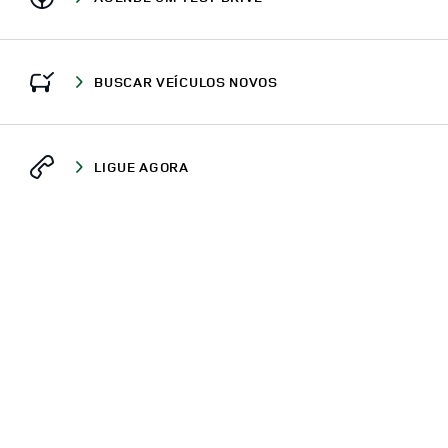
BUSCAR VEÍCULOS NOVOS
LIGUE AGORA
ONDE ESTAMOS
CONCESSIONÁRIOS
BA
SALVADOR
AVENIDA TANCREDO NEVES, 2461, LOJA C
DEFENDER