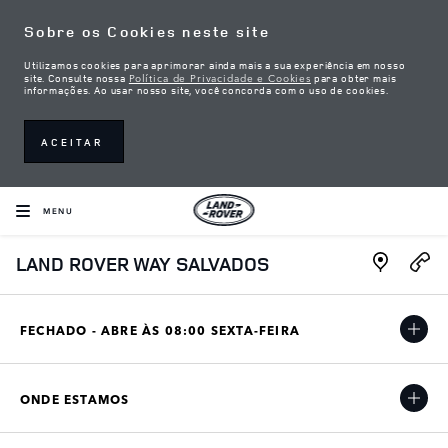
Skip to content
Sobre os Cookies neste site
Utilizamos cookies para aprimorar ainda mais a sua experiência em nosso
Política de Privacidade e Cookies
site. Consulte nossa
para obter mais
informações. Ao usar nosso site, você concorda com o uso de cookies.
ACEITAR
MENU
Link Open
LAND ROVER WAY SALVADOS
FECHADO - ABRE ÀS
08:00
SEXTA-FEIRA
ONDE ESTAMOS