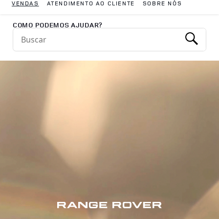
VENDAS
ATENDIMENTO AO CLIENTE
SOBRE NÓS
Return to Nav
COMO PODEMOS AJUDAR?
Conduct a search
Submit