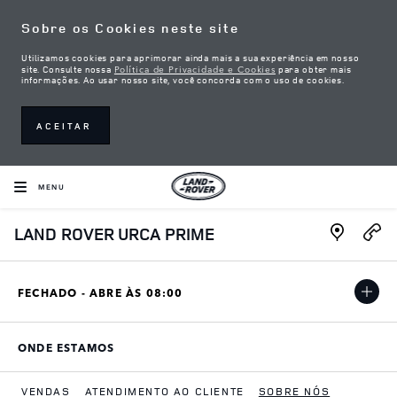
Skip to content
Sobre os Cookies neste site
Utilizamos cookies para aprimorar ainda mais a sua experiência em nosso
Política de Privacidade e Cookies
site. Consulte nossa
para obter mais
informações. Ao usar nosso site, você concorda com o uso de cookies.
ACEITAR
MENU
Link Open
LAND ROVER URCA PRIME
FECHADO - ABRE ÀS
08:00
ONDE ESTAMOS
LINK OPENS IN NEW TAB
VENDAS
ATENDIMENTO AO CLIENTE
SOBRE NÓS