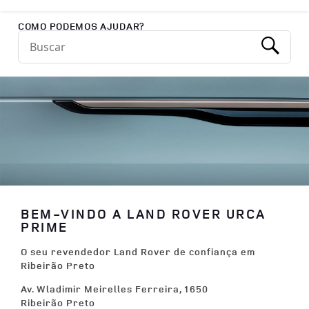
Return to Nav
COMO PODEMOS AJUDAR?
Conduct a search
Submit
BEM-VINDO A LAND ROVER URCA
PRIME
O seu revendedor Land Rover de confiança em
Ribeirão Preto
Av. Wladimir Meirelles Ferreira, 1650
Ribeirão Preto