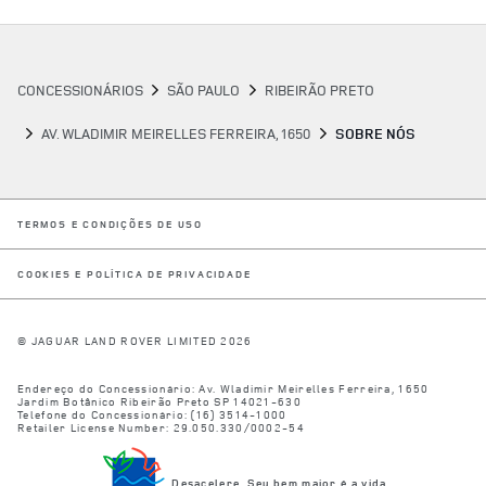
CONCESSIONÁRIOS
SÃO PAULO
RIBEIRÃO PRETO
AV. WLADIMIR MEIRELLES FERREIRA, 1650
SOBRE NÓS
LINK OPENS IN NEW TAB
TERMOS E CONDIÇÕES DE USO
LINK OPENS IN NEW TAB
COOKIES E POLÍTICA DE PRIVACIDADE
© JAGUAR LAND ROVER LIMITED 2026
Endereço do Concessionário:
Av. Wladimir Meirelles Ferreira, 1650
Jardim Botânico
Ribeirão Preto
SP
14021-630
Telefone do Concessionário:
(16) 3514-1000
Retailer License Number: 29.050.330/0002-54
Desacelere. Seu bem maior é a vida.