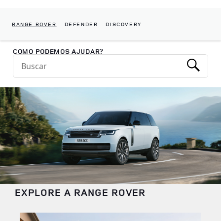
RANGE ROVER
DEFENDER
DISCOVERY
Return to Nav
COMO PODEMOS AJUDAR?
Conduct a search
Submit
EXPLORE A RANGE ROVER