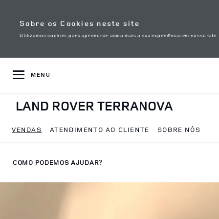
Skip to content
Sobre os Cookies neste site
Utilizamos cookies para aprimorar ainda mais a sua experiência em nosso site
MENU
LAND ROVER TERRANOVA
VENDAS
ATENDIMENTO AO CLIENTE
SOBRE NÓS
Return to Nav
COMO PODEMOS AJUDAR?