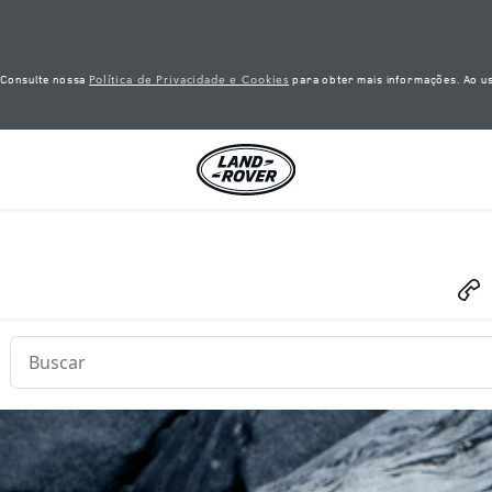
Política de Privacidade e Cookies
. Consulte nossa
para obter mais informações. Ao us
Conduct a search