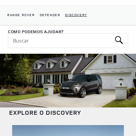
RANGE ROVER
DEFENDER
DISCOVERY
Return to Nav
COMO PODEMOS AJUDAR?
Conduct a search
Submit
EXPLORE O DISCOVERY