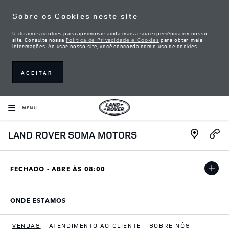
Skip to content
Sobre os Cookies neste site
Utilizamos cookies para aprimorar ainda mais a sua experiência em nosso
Política de Privacidade e Cookies
site. Consulte nossa
para obter mais
informações. Ao usar nosso site, você concorda com o uso de cookies.
ACEITAR
MENU
Link Open
LAND ROVER SOMA MOTORS
FECHADO - ABRE ÀS
08:00
ONDE ESTAMOS
LINK OPENS IN NEW TAB
VENDAS
ATENDIMENTO AO CLIENTE
SOBRE NÓS