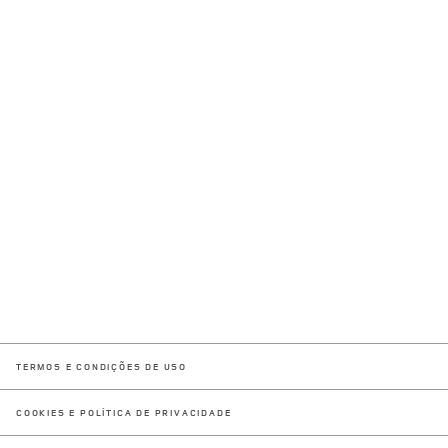
LINK OPENS IN NEW TAB
TERMOS E CONDIÇÕES DE USO
LINK OPENS IN NEW TAB
COOKIES E POLÍTICA DE PRIVACIDADE