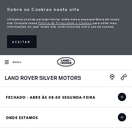
Skip to content
Sobre os Cookies neste site
Utilizamos cookies para aprimorar ainda mais a sua experiência em nosso
Política de Privacidade e Cookies
site. Consulte nossa
para obter mais
informações. Ao usar nosso site, você concorda com o uso de cookies.
ACEITAR
MENU
Link Open
LAND ROVER SILVER MOTORS
FECHADO - ABRE ÀS
08:00
SEGUNDA-FEIRA
ONDE ESTAMOS