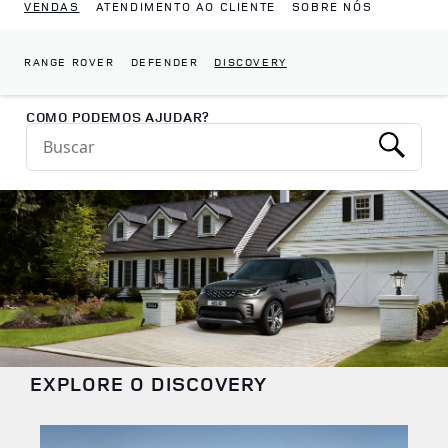
VENDAS
ATENDIMENTO AO CLIENTE
SOBRE NÓS
RANGE ROVER
DEFENDER
DISCOVERY
Return to Nav
COMO PODEMOS AJUDAR?
Conduct a search
Submit
EXPLORE O DISCOVERY