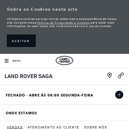
Skip to content
Sobre os Cookies neste site
Utilizamos cookies para aprimorar ainda mais a sua experiência em nosso
Política de Privacidade e Cookies
site. Consulte nossa
para obter mais
informações. Ao usar nosso site, você concorda com o uso de cookies.
ACEITAR
MENU
Link Open
LAND ROVER SAGA
FECHADO - ABRE ÀS
08:00
SEGUNDA-FEIRA
ONDE ESTAMOS
LINK OPENS IN NEW TAB
VENDAS
ATENDIMENTO AO CLIENTE
SOBRE NÓS