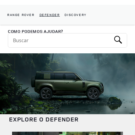
RANGE ROVER
DEFENDER
DISCOVERY
Return to Nav
COMO PODEMOS AJUDAR?
Conduct a search
Submit
EXPLORE O DEFENDER