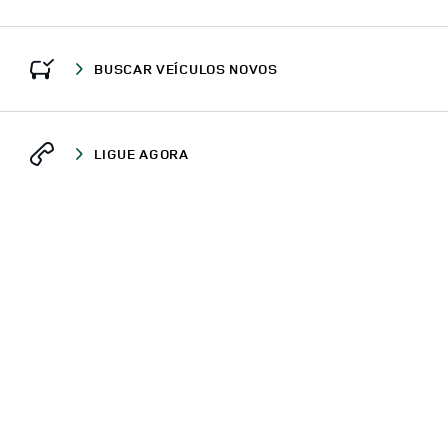
BUSCAR VEÍCULOS NOVOS
LIGUE AGORA
ONDE ESTAMOS
CONCESSIONÁRIOS
MT
CUIABÁ
AV. FERNANDO CORRÊA DA COSTA, 375
DEFENDER