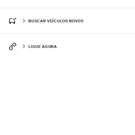
BUSCAR VEÍCULOS NOVOS
LIGUE AGORA
ONDE ESTAMOS
CONCESSIONÁRIOS
RIO GRANDE DO NORTE
NATAL
AV. DÃO SILVEIRA, 3712
DEFENDER