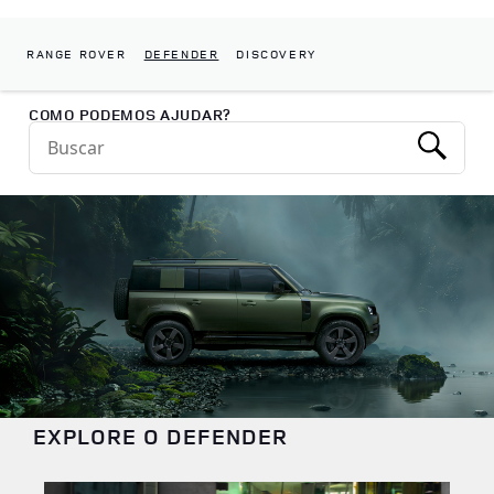
RANGE ROVER
DEFENDER
DISCOVERY
Return to Nav
COMO PODEMOS AJUDAR?
Conduct a search
Submit
EXPLORE O DEFENDER