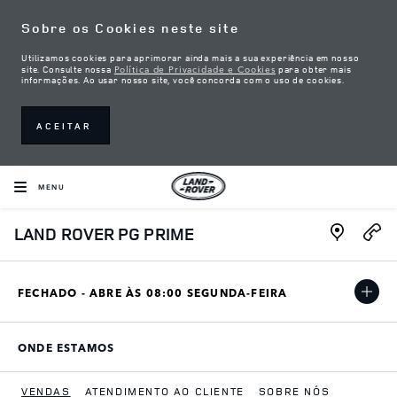
Skip to content
Sobre os Cookies neste site
Utilizamos cookies para aprimorar ainda mais a sua experiência em nosso
Política de Privacidade e Cookies
site. Consulte nossa
para obter mais
informações. Ao usar nosso site, você concorda com o uso de cookies.
ACEITAR
MENU
Link Open
LAND ROVER PG PRIME
FECHADO - ABRE ÀS
08:00
SEGUNDA-FEIRA
ONDE ESTAMOS
LINK OPENS IN NEW TAB
VENDAS
ATENDIMENTO AO CLIENTE
SOBRE NÓS