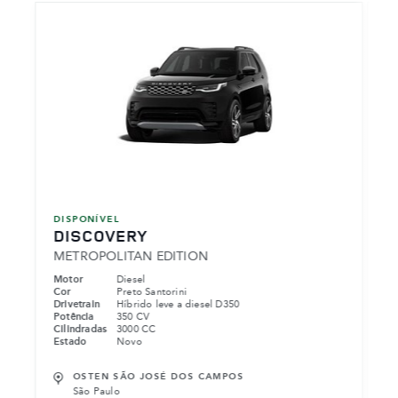
DISPONÍVEL
DISCOVERY
METROPOLITAN EDITION
Motor
Diesel
Cor
Preto Santorini
Drivetrain
Híbrido leve a diesel D350
Potência
350 CV
Cilindradas
3000 CC
Estado
Novo
OSTEN SÃO JOSÉ DOS CAMPOS
São Paulo