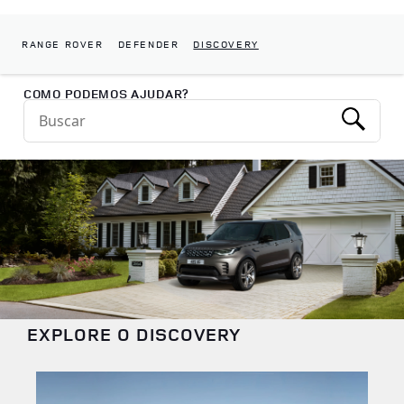
RANGE ROVER
DEFENDER
DISCOVERY
Return to Nav
COMO PODEMOS AJUDAR?
Conduct a search
Submit
EXPLORE O DISCOVERY