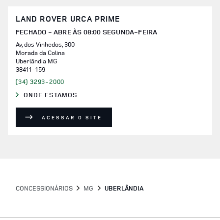
LAND ROVER URCA PRIME
FECHADO - ABRE ÀS
08:00
SEGUNDA-FEIRA
Av, dos Vinhedos, 300
Morada da Colina
Uberlândia
MG
38411-159
(34) 3293-2000
ONDE ESTAMOS
LINK OPENS IN NEW TAB
ACESSAR O SITE
CONCESSIONÁRIOS
MG
UBERLÂNDIA