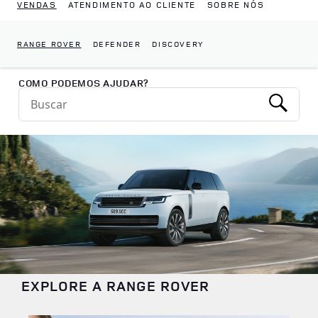
VENDAS
ATENDIMENTO AO CLIENTE
SOBRE NÓS
RANGE ROVER
DEFENDER
DISCOVERY
Return to Nav
COMO PODEMOS AJUDAR?
Conduct a search
Submit
EXPLORE A RANGE ROVER