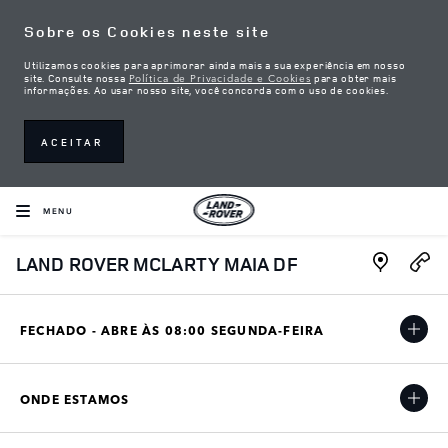
Skip to content
Sobre os Cookies neste site
Utilizamos cookies para aprimorar ainda mais a sua experiência em nosso
Política de Privacidade e Cookies
site. Consulte nossa
para obter mais
informações. Ao usar nosso site, você concorda com o uso de cookies.
ACEITAR
MENU
Link Open
LAND ROVER MCLARTY MAIA DF
FECHADO - ABRE ÀS
08:00
SEGUNDA-FEIRA
ONDE ESTAMOS