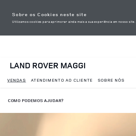
Skip to content
Sobre os Cookies neste site
Utilizamos cookies para aprimorar ainda mais a sua experiência em nosso site
LAND ROVER MAGGI
VENDAS
ATENDIMENTO AO CLIENTE
SOBRE NÓS
Return to Nav
COMO PODEMOS AJUDAR?