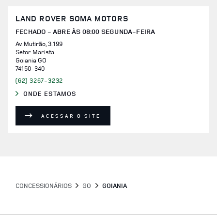
LAND ROVER SOMA MOTORS
FECHADO - ABRE ÀS
08:00
SEGUNDA-FEIRA
Av. Mutirão, 3.199
Setor Marista
Goiania
GO
74150-340
(62) 3267-3232
ONDE ESTAMOS
LINK OPENS IN NEW TAB
ACESSAR O SITE
CONCESSIONÁRIOS
GO
GOIANIA