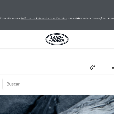
Política de Privacidade e Cookies
. Consulte nossa
para obter mais informações. Ao us
Conduct a search