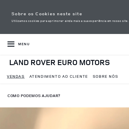
Skip to content
Sobre os Cookies neste site
Utilizamos cookies para aprimorar ainda mais a sua experiência em nosso site
MENU
LAND ROVER EURO MOTORS
VENDAS
ATENDIMENTO AO CLIENTE
SOBRE NÓS
Return to Nav
COMO PODEMOS AJUDAR?