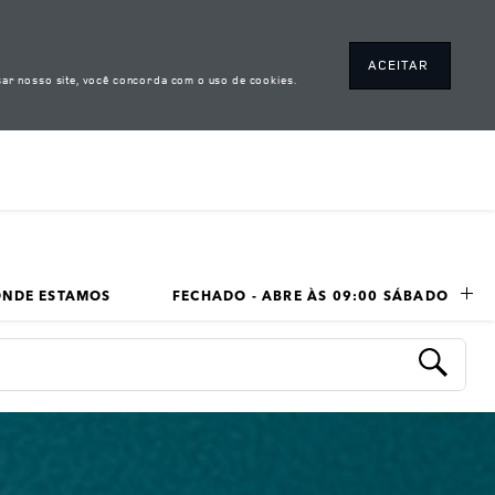
ACEITAR
ar nosso site, você concorda com o uso de cookies.
ONDE ESTAMOS
FECHADO - ABRE ÀS 
09:00
SÁBADO
LINK OPENS IN NEW TAB
Submit