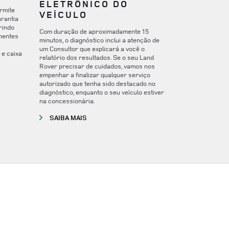
ELETRÔNICO DO
rmite
VEÍCULO
arantia
rindo
Com duração de aproximadamente 15
nentes
minutos, o diagnóstico inclui a atenção de
um Consultor que explicará a você o
 e caixa
relatório dos resultados. Se o seu Land
Rover precisar de cuidados, vamos nos
empenhar a finalizar qualquer serviço
W TAB
autorizado que tenha sido destacado no
diagnóstico, enquanto o seu veículo estiver
na concessionária.
LINK OPENS IN NEW TAB
SAIBA MAIS