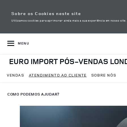
Skip to content
Sobre os Cookies neste site
Utilizamos cookies para aprimorar ainda mais a sua experiência em nosso site
MENU
EURO IMPORT PÓS-VENDAS LON
VENDAS
ATENDIMENTO AO CLIENTE
SOBRE NÓS
Return to Nav
COMO PODEMOS AJUDAR?