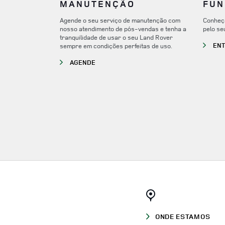
MANUTENÇÃO
FUN
Agende o seu serviço de manutenção com
Conheça
nosso atendimento de pós-vendas e tenha a
pelo se
tranquilidade de usar o seu Land Rover
ENT
sempre em condições perfeitas de uso.
LINK OPENS IN NEW TAB
AGENDE
ONDE ESTAMOS