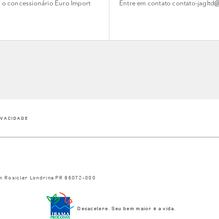
 o concessionário Euro Import
Entre em contato contato-jaglt
LINK OPENS IN NEW TAB
IVACIDADE
m Rosicler
Londrina
PR
86072-000
Desacelere. Seu bem maior é a vida.