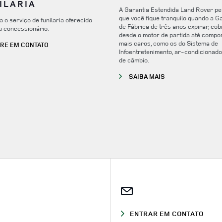
ILARIA
A Garantia Estendida Land Rover pe
que você fique tranquilo quando a G
 o serviço de funilaria oferecido
de Fábrica de três anos expirar, cob
u concessionário.
desde o motor de partida até compo
mais caros, como os do Sistema de
LINK OPENS IN NEW TAB
RE EM CONTATO
Infoentretenimento, ar-condicionado
de câmbio.
LINK OPENS IN NE
SAIBA MAIS
ENTRAR EM CONTATO