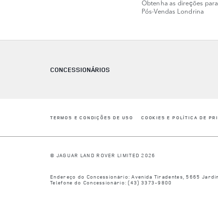
Obtenha as direções para
Pós-Vendas Londrina
CONCESSIONÁRIOS
LINK OPENS IN NEW TAB
TERMOS E CONDIÇÕES DE USO
COOKIES E POLÍTICA DE PR
© JAGUAR LAND ROVER LIMITED 2026
Endereço do Concessionário:
Avenida Tiradentes, 5665
Jardi
Telefone do Concessionário:
(43) 3373-9800