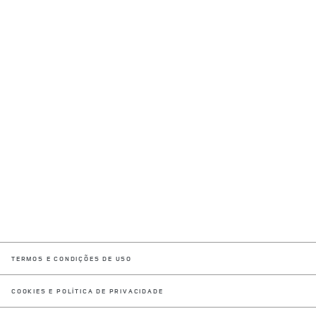
LINK OPENS IN NEW TAB
TERMOS E CONDIÇÕES DE USO
LINK OPENS IN NEW TAB
COOKIES E POLÍTICA DE PRIVACIDADE