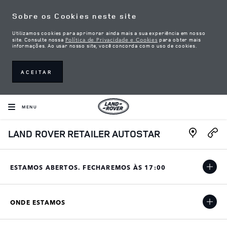
Skip to content
Sobre os Cookies neste site
Utilizamos cookies para aprimorar ainda mais a sua experiência em nosso
Política de Privacidade e Cookies
site. Consulte nossa
para obter mais
informações. Ao usar nosso site, você concorda com o uso de cookies.
ACEITAR
MENU
Link Open
LAND ROVER RETAILER AUTOSTAR
ESTAMOS ABERTOS. FECHAREMOS ÀS
17:00
ONDE ESTAMOS