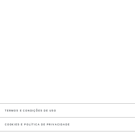
LINK OPENS IN NEW TAB
TERMOS E CONDIÇÕES DE USO
LINK OPENS IN NEW TAB
COOKIES E POLÍTICA DE PRIVACIDADE