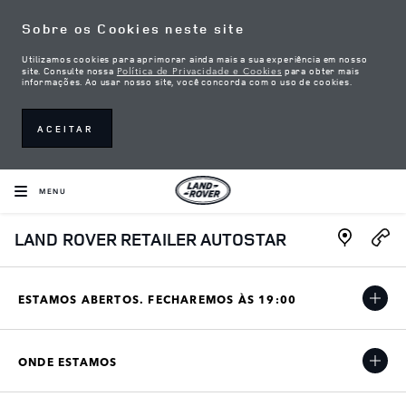
Skip to content
Sobre os Cookies neste site
Utilizamos cookies para aprimorar ainda mais a sua experiência em nosso
Política de Privacidade e Cookies
site. Consulte nossa
para obter mais
informações. Ao usar nosso site, você concorda com o uso de cookies.
ACEITAR
MENU
Link Open
LAND ROVER RETAILER AUTOSTAR
ESTAMOS ABERTOS. FECHAREMOS ÀS
19:00
ONDE ESTAMOS