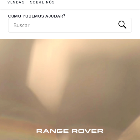
VENDAS
SOBRE NÓS
Return to Nav
COMO PODEMOS AJUDAR?
Conduct a search
Submit